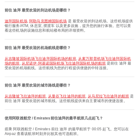
前往 迪拜 最受欢迎的到达机场是哪些？
迪拜国际机场
,
阿勒马克图姆国际机场
是 最受欢迎的到达机场。这些机场提供
银行服务/ATM, 休息室, 摆渡车 以及更多设施，提升您的旅行体验。您可以查
看这些机场的设施信息和航站楼布局的详细资料。
前往 迪拜 最受欢迎的机场航线是哪些？
从吉隆坡国际机场飞往迪拜国际机场的航班
,
从素万那普机场飞往迪拜国际机
场的航班
,
从尼诺伊·阿基诺国际机场飞往迪拜国际机场的航班
是前往 迪拜 最
受欢迎的机场航线。这些航线为您的行程提供便捷的中转连接。
前往 迪拜 最受欢迎的城市路线是哪些？
从吉隆坡飞往迪拜的航班
,
从曼谷飞往迪拜的航班
,
从马尼拉飞往迪拜的航班
是
前往 迪拜 最受欢迎的城市航线。这些航线提供来自主要城市的便捷连接。
使用阿联酋航空 / Emirates前往迪拜的最早航班几点起飞？
搭乘 阿联酋航空 / Emirates 前往 迪拜 的最早航班于 00:05 起飞。您可以在
Airpaz 查看该航班时刻并比较其他可选航班。