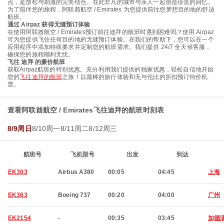
点，是放松与刺激的完美结合。在此非凡的城市与亲人一起创造珍贵的回忆。
为了陪伴您的旅程，阿联酋航空 / Emirates 为您提供前往您梦想目的地的舒适
航班。
通过 Airpaz 获得无缝预订体验
在使用阿联酋航空 / Emirates预订前往迪拜的航班时遇到困难吗？使用 Airpaz
可为您提供飞往任何目的地的无缝预订体验。在我们的帮助下，您可以在一个
应用程序中添加特殊要求并定制您的航班需求。我们提供 24/7 全天候客服，
确保您的旅程顺利无忧。
飞往 迪拜 的廉价航班
获取Airpaz航班的特别优惠。充分利用我们提供的独家优惠，轻松自信地开始
您的
飞往迪拜的航班
之旅！以最棒的旅行体验和无与伦比的折扣预订特价机
票。
查看阿联酋航空 / Emirates飞往迪拜的航班时刻表
8/9周日
8/10周一
8/11周二
8/12周三
航班号
飞机型号
出发
到达
EK303
Airbus A380
00:05
04:45
上海
EK363
Boeing 737
00:20
04:00
广州
EK2154
-
00:35
03:45
加德