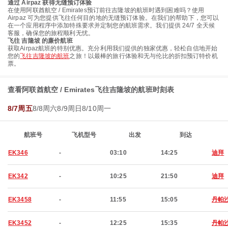
通过 Airpaz 获得无缝预订体验
在使用阿联酋航空 / Emirates预订前往吉隆坡的航班时遇到困难吗？使用
Airpaz 可为您提供飞往任何目的地的无缝预订体验。在我们的帮助下，您可以
在一个应用程序中添加特殊要求并定制您的航班需求。我们提供 24/7 全天候
客服，确保您的旅程顺利无忧。
飞往 吉隆坡 的廉价航班
获取Airpaz航班的特别优惠。充分利用我们提供的独家优惠，轻松自信地开始
您的
飞往吉隆坡的航班
之旅！以最棒的旅行体验和无与伦比的折扣预订特价机
票。
查看阿联酋航空 / Emirates飞往吉隆坡的航班时刻表
8/7周五
8/8周六
8/9周日
8/10周一
航班号
飞机型号
出发
到达
EK346
-
03:10
14:25
迪拜
EK342
-
10:25
21:50
迪拜
EK3458
-
11:55
15:05
丹帕
EK3452
-
12:25
15:35
丹帕