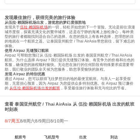
发现最佳旅行，获得完美的旅行体验
从伍拉·赖国际机场出发，游览您的梦幻度假胜地
发现关于
伍拉·赖国际机场
的一切，轻松开始您的下一个冒险。无论是前往浪漫
城市度假，探索充满文化的繁华城市，还是在宁静的海滩上放松身心，每种类
型的旅行者都能找到适合自己的选择。在您的指尖上有各种选择，您理想的目
的地就在一个航班之遥。让泰国亚州航空 / Thai AirAsia带您前往，留下难忘的
体验。
使用 Airpaz 无缝预订航班
Airpaz 可帮助您预订从 伍拉·赖国际机场 出发的 泰国亚州航空 / Thai AirAsia
航班。为什么选择 Airpaz？我们提供无缝预订体验、有竞争力的价格和出色的
客服，确保您的旅程顺利愉快。无论您在旅行的任何阶段有特殊要求或需要帮
助，我们敬业的团队全天候为您服务，助您享受愉快的旅程。
发现 Airpaz 的特别优惠
通过 Airpaz，您可以获得飞往梦想目的地的最便宜航班。与亲人一起享受假
期，无需担心预算，因为 Airpaz 为您提供众多特别优惠。在 Airpaz 预订廉价
的
从伍拉·赖国际机场出发的航班
，享受最佳旅行体验和无与伦比的节省。
查看 泰国亚州航空 / Thai AirAsia 从 伍拉·赖国际机场 出发的航班
时刻表
8/7周五
8/8周六
8/9周日
8/10周一
航班号
飞机型号
出发
到达