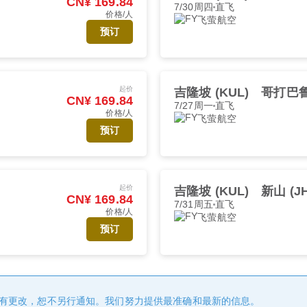
CN¥ 169.84
7/30周四
直飞
价格/人
飞萤航空
预订
起价
吉隆坡 (KUL)
哥打巴鲁 
CN¥ 169.84
7/27周一
直飞
价格/人
飞萤航空
预订
起价
吉隆坡 (KUL)
新山 (J
CN¥ 169.84
7/31周五
直飞
价格/人
飞萤航空
预订
有更改，恕不另行通知。我们努力提供最准确和最新的信息。