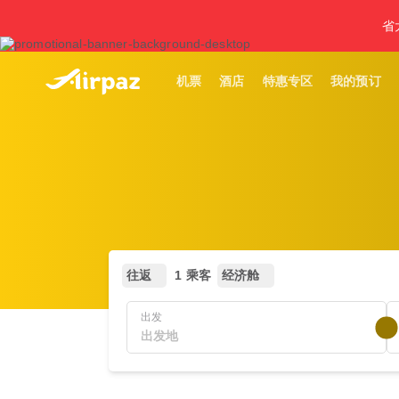
省
机票
酒店
特惠专区
我的预订
往返
1 乘客
经济舱
出发