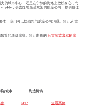
活力的城市中心，还是在宁静的海滩上放松身心，每
ireFly，是吉隆坡最受欢迎的航空公司，提供最佳
何特殊要求，我们可以协助您与航空公司沟通。预订从 吉
符合您预算的廉价航班。预订廉价的
从吉隆坡出发的航
到达城市
到达机场
巴鲁
KBR
查看票价