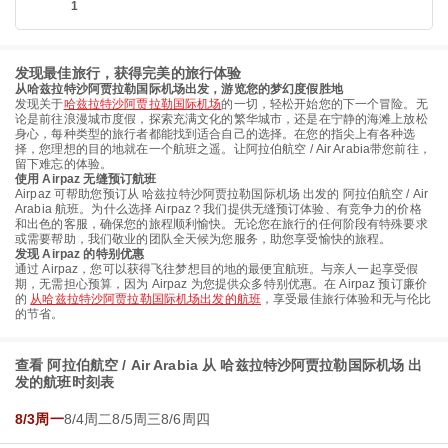
1
发现最佳旅行，获得完美的旅行体验
从哈兹拉特沙阿贾拉勒国际机场出发，游览您的梦幻度假胜地
发现关于
哈兹拉特沙阿贾拉勒国际机场
的一切，轻松开始您的下一个冒险。无
论是前往浪漫城市度假，探索充满文化的繁华城市，还是在宁静的海滩上放松
身心，每种类型的旅行者都能找到适合自己的选择。在您的指尖上有各种选
择，您理想的目的地就在一个航班之遥。让阿拉伯航空 / Air Arabia带您前往，
留下难忘的体验。
使用 Airpaz 无缝预订航班
Airpaz 可帮助您预订从 哈兹拉特沙阿贾拉勒国际机场 出发的 阿拉伯航空 / Air
Arabia 航班。为什么选择 Airpaz？我们提供无缝预订体验、有竞争力的价格
和出色的客服，确保您的旅程顺利愉快。无论您在旅行的任何阶段有特殊要求
或需要帮助，我们敬业的团队全天候为您服务，助您享受愉快的旅程。
发现 Airpaz 的特别优惠
通过 Airpaz，您可以获得飞往梦想目的地的最便宜航班。与亲人一起享受假
期，无需担心预算，因为 Airpaz 为您提供众多特别优惠。在 Airpaz 预订廉价
的
从哈兹拉特沙阿贾拉勒国际机场出发的航班
，享受最佳旅行体验和无与伦比
的节省。
查看 阿拉伯航空 / Air Arabia 从 哈兹拉特沙阿贾拉勒国际机场 出
发的航班时刻表
8/3周一
8/4周二
8/5周三
8/6周四