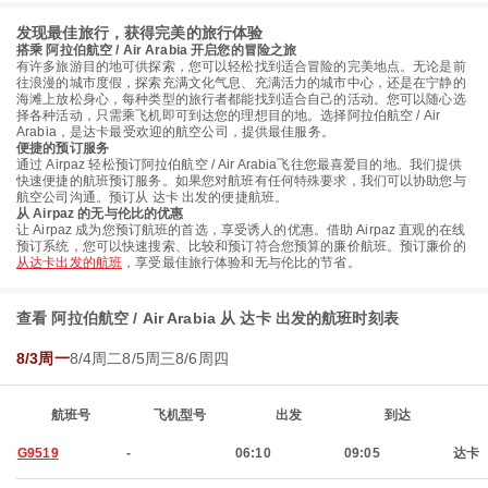
发现最佳旅行，获得完美的旅行体验
搭乘 阿拉伯航空 / Air Arabia 开启您的冒险之旅
有许多旅游目的地可供探索，您可以轻松找到适合冒险的完美地点。无论是前
往浪漫的城市度假，探索充满文化气息、充满活力的城市中心，还是在宁静的
海滩上放松身心，每种类型的旅行者都能找到适合自己的活动。您可以随心选
择各种活动，只需乘飞机即可到达您的理想目的地。选择阿拉伯航空 / Air
Arabia，是达卡最受欢迎的航空公司，提供最佳服务。
便捷的预订服务
通过 Airpaz 轻松预订阿拉伯航空 / Air Arabia飞往您最喜爱目的地。我们提供
快速便捷的航班预订服务。如果您对航班有任何特殊要求，我们可以协助您与
航空公司沟通。预订从 达卡 出发的便捷航班。
从 Airpaz 的无与伦比的优惠
让 Airpaz 成为您预订航班的首选，享受诱人的优惠。借助 Airpaz 直观的在线
预订系统，您可以快速搜索、比较和预订符合您预算的廉价航班。预订廉价的
从达卡出发的航班
，享受最佳旅行体验和无与伦比的节省。
查看 阿拉伯航空 / Air Arabia 从 达卡 出发的航班时刻表
8/3周一
8/4周二
8/5周三
8/6周四
航班号
飞机型号
出发
到达
G9519
-
06:10
09:05
达卡