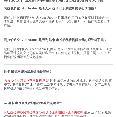
关于从 达卡 出发的 阿拉伯航空 / Air Arabia 航班的常见问题
阿拉伯航空 / Air Arabia 是否为从 达卡 出发的航班提供行李限额？
是的，阿拉伯航空 / Air Arabia 为从 达卡 出发的 国内 & 国际航线 航班提供行
李额度。具体信息因机票类型和目的地而异。您可在 Airpaz 预订时查看行李
详情。
阿拉伯航空 / Air Arabia 是否为 达卡 出发的航班提供在线办理登机手续？
是的，阿拉伯航空 / Air Arabia 提供从 达卡 出发的航班的在线值机服务，让您
能够通过该航空公司的官网或应用程序方便地完成值机。只需按照 Airpaz 上
提供的说明即可完成此流程。
达卡 最受欢迎的出发机场是哪些？
哈兹拉特沙阿贾拉勒国际机场
是 达卡 最受欢迎的出发机场。这些机场提供 育
婴室, 银行服务/ATM, 祈祷室 以及更多设施，提升您的旅行体验。您可以查看
这些机场的设施详情和航站楼布局信息。
从 达卡 出发最受欢迎的机场航线是哪些？
从哈兹拉特沙阿贾拉勒国际机场飞往沙迦国际机场的航班
是从 达卡 出发最受
欢迎的机场航线。这些航线为您的行程提供便捷的中转连接。