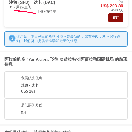
沙迦 (SHJ)
达卡 (DAC)
起价
US$ 203.89
9/17周四
直飞
价格/人
阿拉伯航空
预订
请注意，本页列出的价格可能不是最新的，如有更改，恕不另行通
知。我们努力提供最准确和最新的信息。
阿拉伯航空 / Air Arabia 飞往 哈兹拉特沙阿贾拉勒国际机场 的航班
信息
专属航班优惠
沙迦 - 达卡
US$ 163
最低票价月份
8月