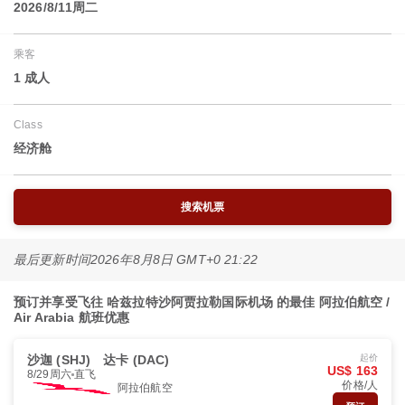
2026/8/11周二
乘客
1 成人
Class
经济舱
搜索机票
最后更新时间
2026年8月8日 GMT+0 21:22
预订并享受飞往 哈兹拉特沙阿贾拉勒国际机场 的最佳 阿拉伯航空 /
Air Arabia 航班优惠
沙迦 (SHJ)
达卡 (DAC)
起价
US$ 163
8/29周六
直飞
价格/人
阿拉伯航空