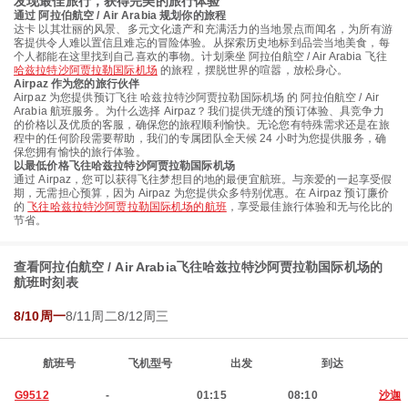
发现最佳旅行，获得完美的旅行体验
通过 阿拉伯航空 / Air Arabia 规划你的旅程
达卡 以其壮丽的风景、多元文化遗产和充满活力的当地景点而闻名，为所有游
客提供令人难以置信且难忘的冒险体验。从探索历史地标到品尝当地美食，每
个人都能在这里找到自己喜欢的事物。计划乘坐 阿拉伯航空 / Air Arabia 飞往
哈兹拉特沙阿贾拉勒国际机场
的旅程，摆脱世界的喧嚣，放松身心。
Airpaz 作为您的旅行伙伴
Airpaz 为您提供预订飞往 哈兹拉特沙阿贾拉勒国际机场 的 阿拉伯航空 / Air
Arabia 航班服务。为什么选择 Airpaz？我们提供无缝的预订体验、具竞争力
的价格以及优质的客服，确保您的旅程顺利愉快。无论您有特殊需求还是在旅
程中的任何阶段需要帮助，我们的专属团队全天候 24 小时为您提供服务，确
保您拥有愉快的旅行体验。
以最低价格飞往哈兹拉特沙阿贾拉勒国际机场
通过 Airpaz，您可以获得飞往梦想目的地的最便宜航班。与亲爱的一起享受假
期，无需担心预算，因为 Airpaz 为您提供众多特别优惠。在 Airpaz 预订廉价
的
飞往哈兹拉特沙阿贾拉勒国际机场的航班
，享受最佳旅行体验和无与伦比的
节省。
查看阿拉伯航空 / Air Arabia飞往哈兹拉特沙阿贾拉勒国际机场的
航班时刻表
8/10周一
8/11周二
8/12周三
航班号
飞机型号
出发
到达
G9512
-
01:15
08:10
沙迦