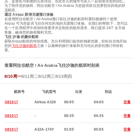
点，是放松与刺激的完美结合。在此非凡的城市与亲人一起创造珍贵的回忆。
为了陪伴您的旅程，阿拉伯航空 / Air Arabia 为您提供前往您梦想目的地的舒
适航班。
通过 Airpaz 获得无缝预订体验
在使用阿拉伯航空 / Air Arabia预订前往沙迦的航班时遇到困难吗？使用
Airpaz 可为您提供飞往任何目的地的无缝预订体验。在我们的帮助下，您可以
在一个应用程序中添加特殊要求并定制您的航班需求。我们提供 24/7 全天候
客服，确保您的旅程顺利无忧。
飞往 沙迦 的廉价航班
获取Airpaz航班的特别优惠。充分利用我们提供的独家优惠，轻松自信地开始
您的
飞往沙迦的航班
之旅！以最棒的旅行体验和无与伦比的折扣预订特价机
票。
查看阿拉伯航空 / Air Arabia飞往沙迦的航班时刻表
8/10周一
8/11周二
8/12周三
8/13周四
航班号
飞机型号
出发
到达
G91917
Airbus A320
00:05
04:05
安曼
G91917
-
00:35
04:35
安曼
G91917
A32A-174Y
01:05
05:05
安曼