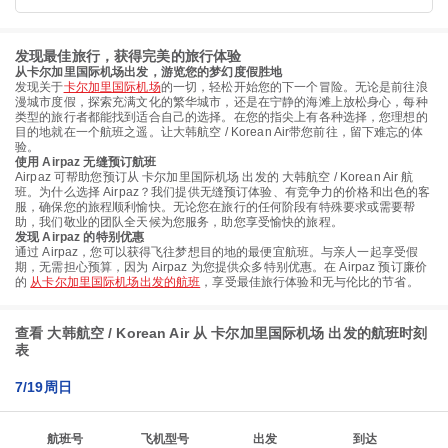
发现最佳旅行，获得完美的旅行体验
从卡尔加里国际机场出发，游览您的梦幻度假胜地
发现关于
卡尔加里国际机场
的一切，轻松开始您的下一个冒险。无论是前往浪
漫城市度假，探索充满文化的繁华城市，还是在宁静的海滩上放松身心，每种
类型的旅行者都能找到适合自己的选择。在您的指尖上有各种选择，您理想的
目的地就在一个航班之遥。让大韩航空 / Korean Air带您前往，留下难忘的体
验。
使用 Airpaz 无缝预订航班
Airpaz 可帮助您预订从 卡尔加里国际机场 出发的 大韩航空 / Korean Air 航
班。为什么选择 Airpaz？我们提供无缝预订体验、有竞争力的价格和出色的客
服，确保您的旅程顺利愉快。无论您在旅行的任何阶段有特殊要求或需要帮
助，我们敬业的团队全天候为您服务，助您享受愉快的旅程。
发现 Airpaz 的特别优惠
通过 Airpaz，您可以获得飞往梦想目的地的最便宜航班。与亲人一起享受假
期，无需担心预算，因为 Airpaz 为您提供众多特别优惠。在 Airpaz 预订廉价
的
从卡尔加里国际机场出发的航班
，享受最佳旅行体验和无与伦比的节省。
查看 大韩航空 / Korean Air 从 卡尔加里国际机场 出发的航班时刻
表
7/19周日
航班号
飞机型号
出发
到达