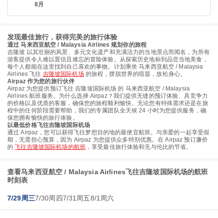
8月
发现最佳旅行，获得完美的旅行体验
通过 马来西亚航空 / Malaysia Airlines 规划你的旅程
吉隆坡 以其壮丽的风景、多元文化遗产和充满活力的当地景点而闻名，为所有
游客提供令人难以置信且难忘的冒险体验。从探索历史地标到品尝当地美食，
每个人都能在这里找到自己喜欢的事物。计划乘坐 马来西亚航空 / Malaysia
Airlines 飞往
吉隆坡国际机场
的旅程，摆脱世界的喧嚣，放松身心。
Airpaz 作为您的旅行伙伴
Airpaz 为您提供预订飞往 吉隆坡国际机场 的 马来西亚航空 / Malaysia
Airlines 航班服务。为什么选择 Airpaz？我们提供无缝的预订体验、具竞争力
的价格以及优质的客服，确保您的旅程顺利愉快。无论您有特殊需求还是在旅
程中的任何阶段需要帮助，我们的专属团队全天候 24 小时为您提供服务，确
保您拥有愉快的旅行体验。
以最低价格飞往吉隆坡国际机场
通过 Airpaz，您可以获得飞往梦想目的地的最便宜航班。与亲爱的一起享受假
期，无需担心预算，因为 Airpaz 为您提供众多特别优惠。在 Airpaz 预订廉价
的
飞往吉隆坡国际机场的航班
，享受最佳旅行体验和无与伦比的节省。
查看马来西亚航空 / Malaysia Airlines飞往吉隆坡国际机场的航班
时刻表
7/29周三
7/30周四
7/31周五
8/1周六