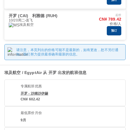
开罗 (CAI)
利雅德 (RUH)
起价
CN¥ 789.42
10/20周二
直飞
价格/人
埃及航空
预订
请注意，本页列出的价格可能不是最新的，如有更改，恕不另行通
知。我们努力提供最准确和最新的信息。
埃及航空 / EgyptAir 从 开罗 出发的航班信息
专属航班优惠
开罗 - 沙姆沙伊赫
CN¥ 602.42
最低票价月份
9月