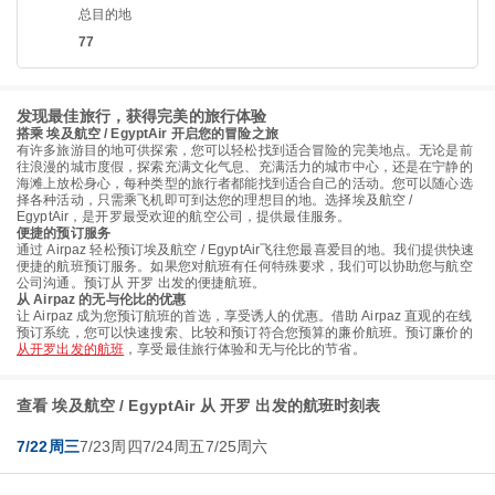
总目的地
77
发现最佳旅行，获得完美的旅行体验
搭乘 埃及航空 / EgyptAir 开启您的冒险之旅
有许多旅游目的地可供探索，您可以轻松找到适合冒险的完美地点。无论是前
往浪漫的城市度假，探索充满文化气息、充满活力的城市中心，还是在宁静的
海滩上放松身心，每种类型的旅行者都能找到适合自己的活动。您可以随心选
择各种活动，只需乘飞机即可到达您的理想目的地。选择埃及航空 /
EgyptAir，是开罗最受欢迎的航空公司，提供最佳服务。
便捷的预订服务
通过 Airpaz 轻松预订埃及航空 / EgyptAir飞往您最喜爱目的地。我们提供快速
便捷的航班预订服务。如果您对航班有任何特殊要求，我们可以协助您与航空
公司沟通。预订从 开罗 出发的便捷航班。
从 Airpaz 的无与伦比的优惠
让 Airpaz 成为您预订航班的首选，享受诱人的优惠。借助 Airpaz 直观的在线
预订系统，您可以快速搜索、比较和预订符合您预算的廉价航班。预订廉价的
从开罗出发的航班
，享受最佳旅行体验和无与伦比的节省。
查看 埃及航空 / EgyptAir 从 开罗 出发的航班时刻表
7/22周三
7/23周四
7/24周五
7/25周六