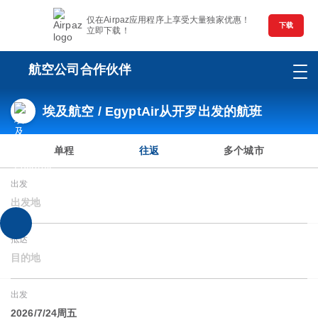
仅在Airpaz应用程序上享受大量独家优惠！
下载
立即下载！
航空公司合作伙伴
埃及航空 / EgyptAir从开罗出发的航班
单程
往返
多个城市
出发
出发地
抵达
目的地
出发
2026/7/24周五