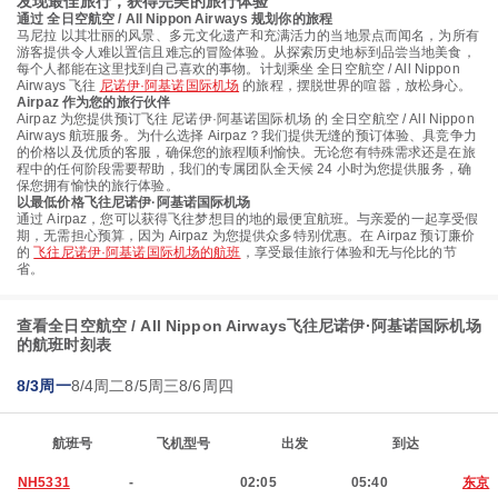
发现最佳旅行，获得完美的旅行体验
通过 全日空航空 / All Nippon Airways 规划你的旅程
马尼拉 以其壮丽的风景、多元文化遗产和充满活力的当地景点而闻名，为所有
游客提供令人难以置信且难忘的冒险体验。从探索历史地标到品尝当地美食，
每个人都能在这里找到自己喜欢的事物。计划乘坐 全日空航空 / All Nippon
Airways 飞往
尼诺伊·阿基诺国际机场
的旅程，摆脱世界的喧嚣，放松身心。
Airpaz 作为您的旅行伙伴
Airpaz 为您提供预订飞往 尼诺伊·阿基诺国际机场 的 全日空航空 / All Nippon
Airways 航班服务。为什么选择 Airpaz？我们提供无缝的预订体验、具竞争力
的价格以及优质的客服，确保您的旅程顺利愉快。无论您有特殊需求还是在旅
程中的任何阶段需要帮助，我们的专属团队全天候 24 小时为您提供服务，确
保您拥有愉快的旅行体验。
以最低价格飞往尼诺伊·阿基诺国际机场
通过 Airpaz，您可以获得飞往梦想目的地的最便宜航班。与亲爱的一起享受假
期，无需担心预算，因为 Airpaz 为您提供众多特别优惠。在 Airpaz 预订廉价
的
飞往尼诺伊·阿基诺国际机场的航班
，享受最佳旅行体验和无与伦比的节
省。
查看全日空航空 / All Nippon Airways飞往尼诺伊·阿基诺国际机场
的航班时刻表
8/3周一
8/4周二
8/5周三
8/6周四
航班号
飞机型号
出发
到达
NH5331
-
02:05
05:40
东京