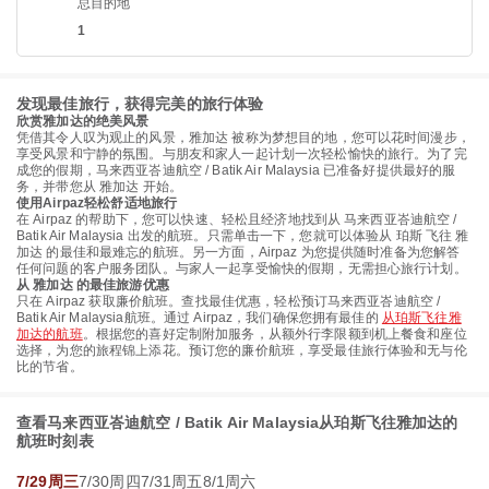
总目的地
1
发现最佳旅行，获得完美的旅行体验
欣赏雅加达的绝美风景
凭借其令人叹为观止的风景，雅加达 被称为梦想目的地，您可以花时间漫步，
享受风景和宁静的氛围。与朋友和家人一起计划一次轻松愉快的旅行。为了完
成您的假期，马来西亚峇迪航空 / Batik Air Malaysia 已准备好提供最好的服
务，并带您从 雅加达 开始。
使用Airpaz轻松舒适地旅行
在 Airpaz 的帮助下，您可以快速、轻松且经济地找到从 马来西亚峇迪航空 /
Batik Air Malaysia 出发的航班。只需单击一下，您就可以体验从 珀斯 飞往 雅
加达 的最佳和最难忘的航班。另一方面，Airpaz 为您提供随时准备为您解答
任何问题的客户服务团队。与家人一起享受愉快的假期，无需担心旅行计划。
从 雅加达 的最佳旅游优惠
只在 Airpaz 获取廉价航班。查找最佳优惠，轻松预订马来西亚峇迪航空 /
Batik Air Malaysia航班。通过 Airpaz，我们确保您拥有最佳的
从珀斯飞往雅
加达的航班
。根据您的喜好定制附加服务，从额外行李限额到机上餐食和座位
选择，为您的旅程锦上添花。预订您的廉价航班，享受最佳旅行体验和无与伦
比的节省。
查看马来西亚峇迪航空 / Batik Air Malaysia从珀斯飞往雅加达的
航班时刻表
7/29周三
7/30周四
7/31周五
8/1周六