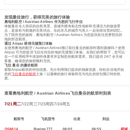
发现最佳旅行，获得完美的旅行体验
奧地利航空 / Austrian Airlines 作为您的飞行伴侣
体验曼谷令人惊叹的自然美景。该城市拥有标志性地标和充满活力的旅游景
点，是放松与刺激的完美结合。在此非凡的城市与亲人一起创造珍贵的回忆。
为了陪伴您的旅程，奧地利航空 / Austrian Airlines 为您提供前往您梦想目的
地的舒适航班。
通过 Airpaz 获得无缝预订体验
在使用奧地利航空 / Austrian Airlines预订前往曼谷的航班时遇到困难吗？使用
Airpaz 可为您提供飞往任何目的地的无缝预订体验。在我们的帮助下，您可以
在一个应用程序中添加特殊要求并定制您的航班需求。我们提供 24/7 全天候
客服，确保您的旅程顺利无忧。
飞往 曼谷 的廉价航班
获取Airpaz航班的特别优惠。充分利用我们提供的独家优惠，轻松自信地开始
您的
飞往曼谷的航班
之旅！以最棒的旅行体验和无与伦比的折扣预订特价机
票。
查看奧地利航空 / Austrian Airlines飞往曼谷的航班时刻表
7/21周二
7/22周三
7/23周四
7/24周五
航班号
飞机型号
出发
到达
OS8614
Boeing 777
08:05
08:55
槟城