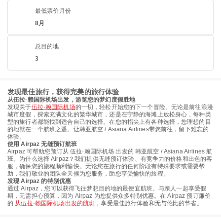
最低票价月份
8月
总目的地
3
发现最佳旅行，获得完美的旅行体验
从伍拉·赖国际机场出发，游览您的梦幻度假胜地
发现关于
伍拉·赖国际机场
的一切，轻松开始您的下一个冒险。无论是前往浪漫
城市度假，探索充满文化的繁华城市，还是在宁静的海滩上放松身心，每种类
型的旅行者都能找到适合自己的选择。在您的指尖上有各种选择，您理想的目
的地就在一个航班之遥。让韩亚航空 / Asiana Airlines带您前往，留下难忘的
体验。
使用 Airpaz 无缝预订航班
Airpaz 可帮助您预订从 伍拉·赖国际机场 出发的 韩亚航空 / Asiana Airlines 航
班。为什么选择 Airpaz？我们提供无缝预订体验、有竞争力的价格和出色的客
服，确保您的旅程顺利愉快。无论您在旅行的任何阶段有特殊要求或需要帮
助，我们敬业的团队全天候为您服务，助您享受愉快的旅程。
发现 Airpaz 的特别优惠
通过 Airpaz，您可以获得飞往梦想目的地的最便宜航班。与亲人一起享受假
期，无需担心预算，因为 Airpaz 为您提供众多特别优惠。在 Airpaz 预订廉价
的
从伍拉·赖国际机场出发的航班
，享受最佳旅行体验和无与伦比的节省。