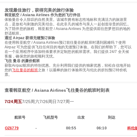
发现最佳旅行，获得完美的旅行体验
韩亚航空 / Asiana Airlines 作为您的飞行伴侣
体验曼谷令人惊叹的自然美景。该城市拥有标志性地标和充满活力的旅游景
点，是放松与刺激的完美结合。在此非凡的城市与亲人一起创造珍贵的回忆。
为了陪伴您的旅程，韩亚航空 / Asiana Airlines 为您提供前往您梦想目的地的
舒适航班。
通过 Airpaz 获得无缝预订体验
在使用韩亚航空 / Asiana Airlines预订前往曼谷的航班时遇到困难吗？使用
Airpaz 可为您提供飞往任何目的地的无缝预订体验。在我们的帮助下，您可以
在一个应用程序中添加特殊要求并定制您的航班需求。我们提供 24/7 全天候
客服，确保您的旅程顺利无忧。
飞往 曼谷 的廉价航班
获取Airpaz航班的特别优惠。充分利用我们提供的独家优惠，轻松自信地开始
您的
飞往曼谷的航班
之旅！以最棒的旅行体验和无与伦比的折扣预订特价机
票。
查看韩亚航空 / Asiana Airlines飞往曼谷的航班时刻表
7/24周五
7/25周六
7/26周日
7/27周一
航班号
飞机型号
出发
到达
OZ6779
-
00:55
06:10
科伦