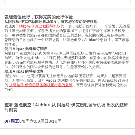
发现最佳旅行，获得完美的旅行体验
从阿拉马·伊克巴勒国际机场出发，游览您的梦幻度假胜地
发现关于
阿拉马·伊克巴勒国际机场
的一切，轻松开始您的下一个冒险。无论是
前往浪漫城市度假，探索充满文化的繁华城市，还是在宁静的海滩上放松身
心，每种类型的旅行者都能找到适合自己的选择。在您的指尖上有各种选择，
您理想的目的地就在一个航班之遥。让蓝色航空 / Airblue带您前往，留下难忘
的体验。
使用 Airpaz 无缝预订航班
Airpaz 可帮助您预订从 阿拉马·伊克巴勒国际机场 出发的 蓝色航空 / Airblue
航班。为什么选择 Airpaz？我们提供无缝预订体验、有竞争力的价格和出色的
客服，确保您的旅程顺利愉快。无论您在旅行的任何阶段有特殊要求或需要帮
助，我们敬业的团队全天候为您服务，助您享受愉快的旅程。
发现 Airpaz 的特别优惠
通过 Airpaz，您可以获得飞往梦想目的地的最便宜航班。与亲人一起享受假
期，无需担心预算，因为 Airpaz 为您提供众多特别优惠。在 Airpaz 预订廉价
的
从阿拉马·伊克巴勒国际机场出发的航班
，享受最佳旅行体验和无与伦比的
节省。
查看 蓝色航空 / Airblue 从 阿拉马·伊克巴勒国际机场 出发的航班
时刻表
8/7周五
8/8周六
8/9周日
8/10周一