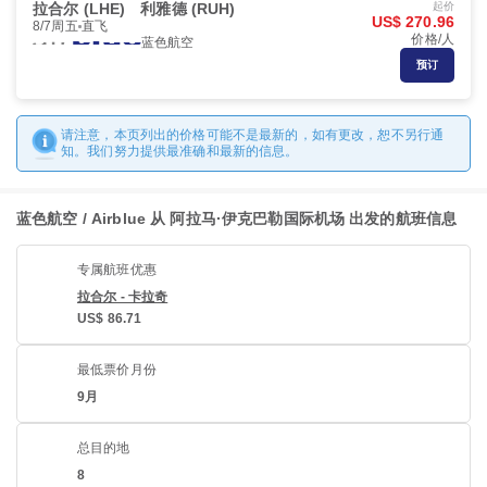
拉合尔 (LHE)
利雅德 (RUH)
起价
US$ 270.96
8/7周五
直飞
价格/人
蓝色航空
预订
请注意，本页列出的价格可能不是最新的，如有更改，恕不另行通
知。我们努力提供最准确和最新的信息。
蓝色航空 / Airblue 从 阿拉马·伊克巴勒国际机场 出发的航班信息
专属航班优惠
拉合尔 - 卡拉奇
US$ 86.71
最低票价月份
9月
总目的地
8