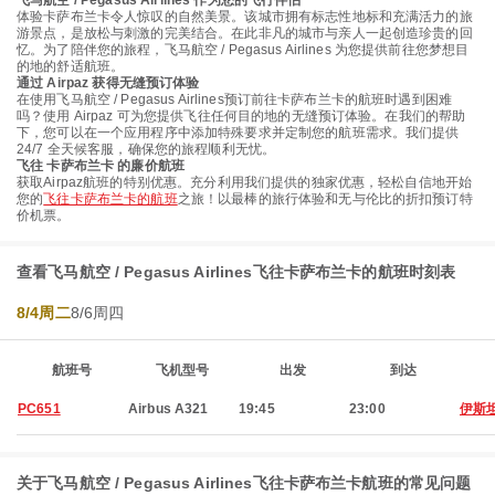
飞马航空 / Pegasus Airlines 作为您的飞行伴侣
体验卡萨布兰卡令人惊叹的自然美景。该城市拥有标志性地标和充满活力的旅
游景点，是放松与刺激的完美结合。在此非凡的城市与亲人一起创造珍贵的回
忆。为了陪伴您的旅程，飞马航空 / Pegasus Airlines 为您提供前往您梦想目
的地的舒适航班。
通过 Airpaz 获得无缝预订体验
在使用飞马航空 / Pegasus Airlines预订前往卡萨布兰卡的航班时遇到困难
吗？使用 Airpaz 可为您提供飞往任何目的地的无缝预订体验。在我们的帮助
下，您可以在一个应用程序中添加特殊要求并定制您的航班需求。我们提供
24/7 全天候客服，确保您的旅程顺利无忧。
飞往 卡萨布兰卡 的廉价航班
获取Airpaz航班的特别优惠。充分利用我们提供的独家优惠，轻松自信地开始
您的
飞往卡萨布兰卡的航班
之旅！以最棒的旅行体验和无与伦比的折扣预订特
价机票。
查看飞马航空 / Pegasus Airlines飞往卡萨布兰卡的航班时刻表
8/4周二
8/6周四
航班号
飞机型号
出发
到达
PC651
Airbus A321
19:45
23:00
伊斯
关于飞马航空 / Pegasus Airlines飞往卡萨布兰卡航班的常见问题