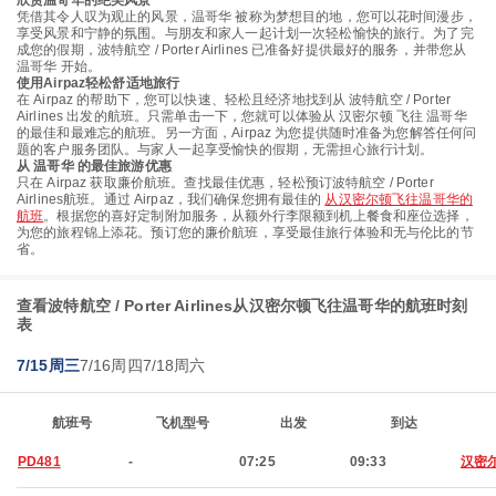
欣赏温哥华的绝美风景
凭借其令人叹为观止的风景，温哥华 被称为梦想目的地，您可以花时间漫步，
享受风景和宁静的氛围。与朋友和家人一起计划一次轻松愉快的旅行。为了完
成您的假期，波特航空 / Porter Airlines 已准备好提供最好的服务，并带您从
温哥华 开始。
使用Airpaz轻松舒适地旅行
在 Airpaz 的帮助下，您可以快速、轻松且经济地找到从 波特航空 / Porter
Airlines 出发的航班。只需单击一下，您就可以体验从 汉密尔顿 飞往 温哥华
的最佳和最难忘的航班。另一方面，Airpaz 为您提供随时准备为您解答任何问
题的客户服务团队。与家人一起享受愉快的假期，无需担心旅行计划。
从 温哥华 的最佳旅游优惠
只在 Airpaz 获取廉价航班。查找最佳优惠，轻松预订波特航空 / Porter
Airlines航班。通过 Airpaz，我们确保您拥有最佳的
从汉密尔顿飞往温哥华的
航班
。根据您的喜好定制附加服务，从额外行李限额到机上餐食和座位选择，
为您的旅程锦上添花。预订您的廉价航班，享受最佳旅行体验和无与伦比的节
省。
查看波特航空 / Porter Airlines从汉密尔顿飞往温哥华的航班时刻
表
7/15周三
7/16周四
7/18周六
航班号
飞机型号
出发
到达
PD481
-
07:25
09:33
汉密