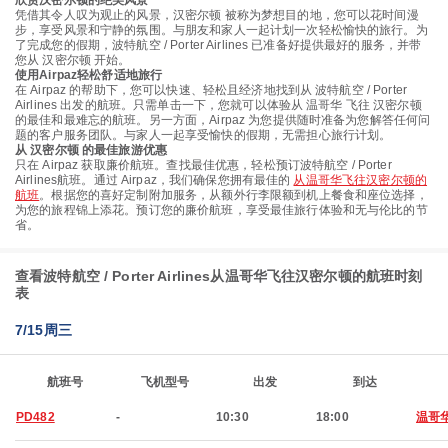
欣赏汉密尔顿的绝美风景
凭借其令人叹为观止的风景，汉密尔顿 被称为梦想目的地，您可以花时间漫
步，享受风景和宁静的氛围。与朋友和家人一起计划一次轻松愉快的旅行。为
了完成您的假期，波特航空 / Porter Airlines 已准备好提供最好的服务，并带
您从 汉密尔顿 开始。
使用Airpaz轻松舒适地旅行
在 Airpaz 的帮助下，您可以快速、轻松且经济地找到从 波特航空 / Porter
Airlines 出发的航班。只需单击一下，您就可以体验从 温哥华 飞往 汉密尔顿
的最佳和最难忘的航班。另一方面，Airpaz 为您提供随时准备为您解答任何问
题的客户服务团队。与家人一起享受愉快的假期，无需担心旅行计划。
从 汉密尔顿 的最佳旅游优惠
只在 Airpaz 获取廉价航班。查找最佳优惠，轻松预订波特航空 / Porter
Airlines航班。通过 Airpaz，我们确保您拥有最佳的
从温哥华飞往汉密尔顿的
航班
。根据您的喜好定制附加服务，从额外行李限额到机上餐食和座位选择，
为您的旅程锦上添花。预订您的廉价航班，享受最佳旅行体验和无与伦比的节
省。
查看波特航空 / Porter Airlines从温哥华飞往汉密尔顿的航班时刻
表
7/15周三
航班号
飞机型号
出发
到达
PD482
-
10:30
18:00
温哥