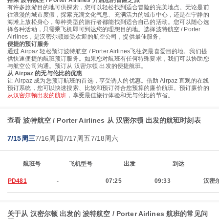
搭乘 波特航空 / Porter Airlines 开启您的冒险之旅
有许多旅游目的地可供探索，您可以轻松找到适合冒险的完美地点。无论是前
往浪漫的城市度假，探索充满文化气息、充满活力的城市中心，还是在宁静的
海滩上放松身心，每种类型的旅行者都能找到适合自己的活动。您可以随心选
择各种活动，只需乘飞机即可到达您的理想目的地。选择波特航空 / Porter
Airlines，是汉密尔顿最受欢迎的航空公司，提供最佳服务。
便捷的预订服务
通过 Airpaz 轻松预订波特航空 / Porter Airlines飞往您最喜爱目的地。我们提
供快速便捷的航班预订服务。如果您对航班有任何特殊要求，我们可以协助您
与航空公司沟通。预订从 汉密尔顿 出发的便捷航班。
从 Airpaz 的无与伦比的优惠
让 Airpaz 成为您预订航班的首选，享受诱人的优惠。借助 Airpaz 直观的在线
预订系统，您可以快速搜索、比较和预订符合您预算的廉价航班。预订廉价的
从汉密尔顿出发的航班
，享受最佳旅行体验和无与伦比的节省。
查看 波特航空 / Porter Airlines 从 汉密尔顿 出发的航班时刻表
7/15周三
7/16周四
7/17周五
7/18周六
航班号
飞机型号
出发
到达
PD481
-
07:25
09:33
汉密
关于从 汉密尔顿 出发的 波特航空 / Porter Airlines 航班的常见问