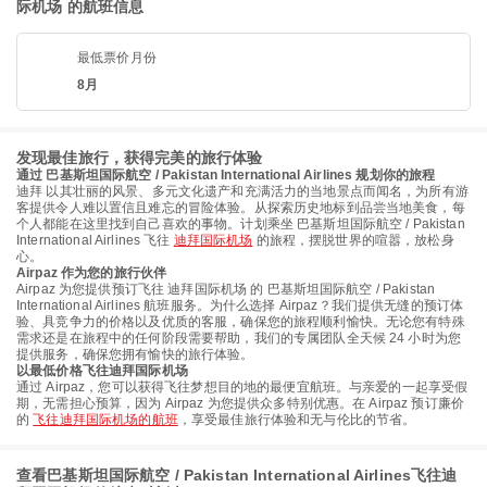
际机场 的航班信息
最低票价月份
8月
发现最佳旅行，获得完美的旅行体验
通过 巴基斯坦国际航空 / Pakistan International Airlines 规划你的旅程
迪拜 以其壮丽的风景、多元文化遗产和充满活力的当地景点而闻名，为所有游
客提供令人难以置信且难忘的冒险体验。从探索历史地标到品尝当地美食，每
个人都能在这里找到自己喜欢的事物。计划乘坐 巴基斯坦国际航空 / Pakistan
International Airlines 飞往
迪拜国际机场
的旅程，摆脱世界的喧嚣，放松身
心。
Airpaz 作为您的旅行伙伴
Airpaz 为您提供预订飞往 迪拜国际机场 的 巴基斯坦国际航空 / Pakistan
International Airlines 航班服务。为什么选择 Airpaz？我们提供无缝的预订体
验、具竞争力的价格以及优质的客服，确保您的旅程顺利愉快。无论您有特殊
需求还是在旅程中的任何阶段需要帮助，我们的专属团队全天候 24 小时为您
提供服务，确保您拥有愉快的旅行体验。
以最低价格飞往迪拜国际机场
通过 Airpaz，您可以获得飞往梦想目的地的最便宜航班。与亲爱的一起享受假
期，无需担心预算，因为 Airpaz 为您提供众多特别优惠。在 Airpaz 预订廉价
的
飞往迪拜国际机场的航班
，享受最佳旅行体验和无与伦比的节省。
查看巴基斯坦国际航空 / Pakistan International Airlines飞往迪