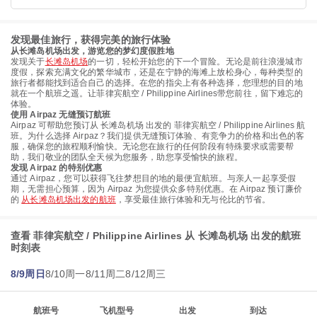
发现最佳旅行，获得完美的旅行体验
从长滩岛机场出发，游览您的梦幻度假胜地
发现关于
长滩岛机场
的一切，轻松开始您的下一个冒险。无论是前往浪漫城市
度假，探索充满文化的繁华城市，还是在宁静的海滩上放松身心，每种类型的
旅行者都能找到适合自己的选择。在您的指尖上有各种选择，您理想的目的地
就在一个航班之遥。让菲律宾航空 / Philippine Airlines带您前往，留下难忘的
体验。
使用 Airpaz 无缝预订航班
Airpaz 可帮助您预订从 长滩岛机场 出发的 菲律宾航空 / Philippine Airlines 航
班。为什么选择 Airpaz？我们提供无缝预订体验、有竞争力的价格和出色的客
服，确保您的旅程顺利愉快。无论您在旅行的任何阶段有特殊要求或需要帮
助，我们敬业的团队全天候为您服务，助您享受愉快的旅程。
发现 Airpaz 的特别优惠
通过 Airpaz，您可以获得飞往梦想目的地的最便宜航班。与亲人一起享受假
期，无需担心预算，因为 Airpaz 为您提供众多特别优惠。在 Airpaz 预订廉价
的
从长滩岛机场出发的航班
，享受最佳旅行体验和无与伦比的节省。
查看 菲律宾航空 / Philippine Airlines 从 长滩岛机场 出发的航班
时刻表
8/9周日
8/10周一
8/11周二
8/12周三
航班号
飞机型号
出发
到达