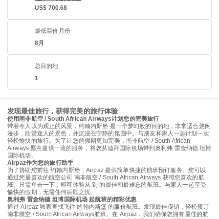
US$ 700.68
最低票价月份
8月
总目的地
1
发现最佳旅行，获得完美的旅行体验
使用南非航空 / South African Airways计划您的完美旅行
带着令人叹为观止的风景，约翰内斯堡 是一个梦幻般的目的地，非常适合悠闲
漫步，欣赏迷人的景色，并沉浸在宁静的氛围中。与朋友和家人一起计划一次
轻松愉快的旅行。为了让您的假期更加完美，南非航空 / South African
Airways 愿意提供一流的服务，将您从迪拜国际机场带到奥利弗 雷金纳德 坦博
国际机场。
Airpaz作为您的旅行助手
为了协助您前往 约翰内斯堡，Airpaz 提供简单快捷的航班预订服务。您可以
通过您最喜欢的航空公司 南非航空 / South African Airways 获得您喜欢的航
班。只需单击一下，即可体验从 到 的最佳和最难忘的航班。与家人一起享受
愉快的假期，无需任何后顾之忧。
奥利弗 雷金纳德 坦博国际机场 起航班的精彩优惠
通过 Airpaz 独家查找飞往 约翰内斯堡 的廉价航班。发现最佳促销，轻松预订
南非航空 / South African Airways航班。在 Airpaz，我们确保您拥有最佳的航