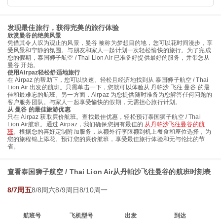
发现最佳旅行，获得完美的旅行体验
欣赏曼谷的绝美风景
凭借其令人叹为观止的风景，曼谷 被称为梦想目的地，您可以花时间漫步，享
受风景和宁静的氛围。与朋友和家人一起计划一次轻松愉快的旅行。为了完成
您的假期，泰国狮子航空 / Thai Lion Air 已准备好提供最好的服务，并带您从
曼谷 开始。
使用Airpaz轻松舒适地旅行
在 Airpaz 的帮助下，您可以快速、轻松且经济地找到从 泰国狮子航空 / Thai
Lion Air 出发的航班。只需单击一下，您就可以体验从 丹帕沙 飞往 曼谷 的最
佳和最难忘的航班。另一方面，Airpaz 为您提供随时准备为您解答任何问题的
客户服务团队。与家人一起享受愉快的假期，无需担心旅行计划。
从 曼谷 的最佳旅游优惠
只在 Airpaz 获取廉价航班。查找最佳优惠，轻松预订泰国狮子航空 / Thai
Lion Air航班。通过 Airpaz，我们确保您拥有最佳的
从丹帕沙飞往曼谷的航
班
。根据您的喜好定制附加服务，从额外行李限额到机上餐食和座位选择，为
您的旅程锦上添花。预订您的廉价航班，享受最佳旅行体验和无与伦比的节
省。
查看泰国狮子航空 / Thai Lion Air从丹帕沙飞往曼谷的航班时刻表
8/7周五
8/8周六
8/9周日
8/10周一
航班号
飞机型号
出发
到达