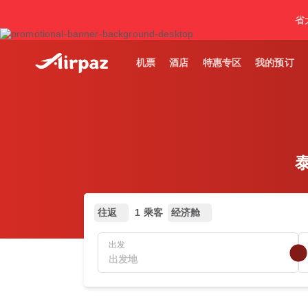
省
机票
酒店
特惠专区
我的预订
泰
往返
1 乘客
经济舱
出发