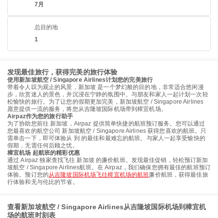
7月
总目的地
1
发现最佳旅行，获得完美的旅行体验
使用新加坡航空 / Singapore Airlines计划您的完美旅行
带着令人叹为观止的风景，新加坡 是一个梦幻般的目的地，非常适合悠闲漫
步，欣赏迷人的景色，并沉浸在宁静的氛围中。与朋友和家人一起计划一次轻
松愉快的旅行。为了让您的假期更加完美，新加坡航空 / Singapore Airlines
愿意提供一流的服务，将您从吉隆坡国际机场带到樟宜机场。
Airpaz作为您的旅行助手
为了协助您前往 新加坡，Airpaz 提供简单快捷的航班预订服务。您可以通过
您最喜欢的航空公司 新加坡航空 / Singapore Airlines 获得您喜欢的航班。只
需单击一下，即可体验从 到 的最佳和最难忘的航班。与家人一起享受愉快的
假期，无需任何后顾之忧。
樟宜机场 起航班的精彩优惠
通过 Airpaz 独家查找飞往 新加坡 的廉价航班。发现最佳促销，轻松预订新加
坡航空 / Singapore Airlines航班。在 Airpaz，我们确保您拥有最佳的航班预订
体验。预订您的
从吉隆坡国际机场飞往樟宜机场的航班
廉价航班，获得最佳旅
行体验和无与伦比的节省。
查看新加坡航空 / Singapore Airlines从吉隆坡国际机场到樟宜机
场的航班时刻表