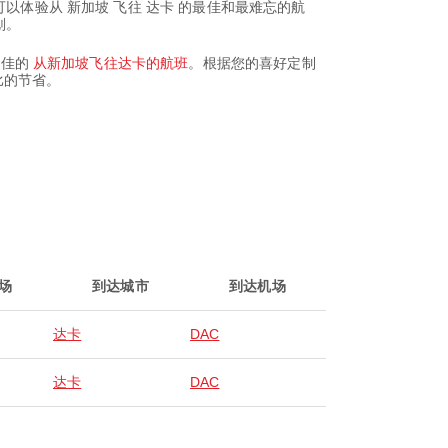
，您就可以体验从 新加坡 飞往 达卡 的最佳和最难忘的航
划。
有最佳的
从新加坡飞往达卡的航班
。根据您的喜好定制
比的节省。
场
到达城市
到达机场
达卡
DAC
达卡
DAC