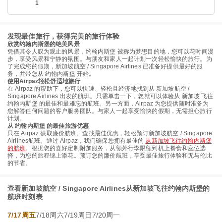
1
发现最佳旅行，获得完美的旅行体验
欣赏约翰内斯堡的绝美风景
凭借其令人叹为观止的风景，约翰内斯堡 被称为梦想目的地，您可以花时间漫
步，享受风景和宁静的氛围。与朋友和家人一起计划一次轻松愉快的旅行。为
了完成您的假期，新加坡航空 / Singapore Airlines 已准备好提供最好的服
务，并带您从 约翰内斯堡 开始。
使用Airpaz轻松舒适地旅行
在 Airpaz 的帮助下，您可以快速、轻松且经济地找到从 新加坡航空 /
Singapore Airlines 出发的航班。只需单击一下，您就可以体验从 新加坡 飞往
约翰内斯堡 的最佳和最难忘的航班。另一方面，Airpaz 为您提供随时准备为
您解答任何问题的客户服务团队。与家人一起享受愉快的假期，无需担心旅行
计划。
从 约翰内斯堡 的最佳旅游优惠
只在 Airpaz 获取廉价航班。查找最佳优惠，轻松预订新加坡航空 / Singapore
Airlines航班。通过 Airpaz，我们确保您拥有最佳的
从新加坡飞往约翰内斯堡
的航班
。根据您的喜好定制附加服务，从额外行李限额到机上餐食和座位选
择，为您的旅程锦上添花。预订您的廉价航班，享受最佳旅行体验和无与伦比
的节省。
查看新加坡航空 / Singapore Airlines从新加坡飞往约翰内斯堡的
航班时刻表
7/17周五
7/18周六
7/19周日
7/20周一