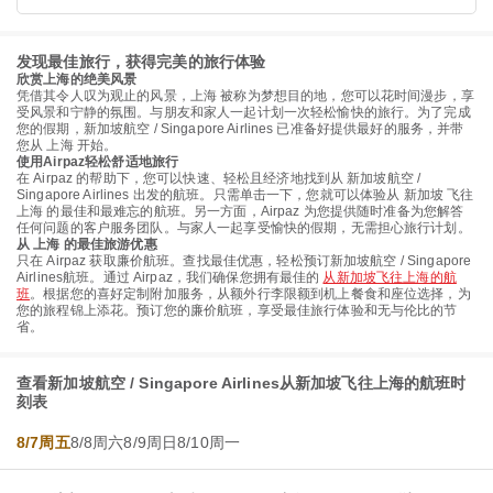
发现最佳旅行，获得完美的旅行体验
欣赏上海的绝美风景
凭借其令人叹为观止的风景，上海 被称为梦想目的地，您可以花时间漫步，享
受风景和宁静的氛围。与朋友和家人一起计划一次轻松愉快的旅行。为了完成
您的假期，新加坡航空 / Singapore Airlines 已准备好提供最好的服务，并带
您从 上海 开始。
使用Airpaz轻松舒适地旅行
在 Airpaz 的帮助下，您可以快速、轻松且经济地找到从 新加坡航空 /
Singapore Airlines 出发的航班。只需单击一下，您就可以体验从 新加坡 飞往
上海 的最佳和最难忘的航班。另一方面，Airpaz 为您提供随时准备为您解答
任何问题的客户服务团队。与家人一起享受愉快的假期，无需担心旅行计划。
从 上海 的最佳旅游优惠
只在 Airpaz 获取廉价航班。查找最佳优惠，轻松预订新加坡航空 / Singapore
Airlines航班。通过 Airpaz，我们确保您拥有最佳的
从新加坡飞往上海的航
班
。根据您的喜好定制附加服务，从额外行李限额到机上餐食和座位选择，为
您的旅程锦上添花。预订您的廉价航班，享受最佳旅行体验和无与伦比的节
省。
查看新加坡航空 / Singapore Airlines从新加坡飞往上海的航班时
刻表
8/7周五
8/8周六
8/9周日
8/10周一