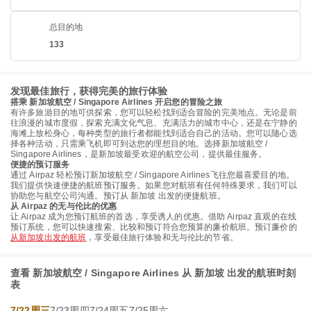
总目的地
133
发现最佳旅行，获得完美的旅行体验
搭乘 新加坡航空 / Singapore Airlines 开启您的冒险之旅
有许多旅游目的地可供探索，您可以轻松找到适合冒险的完美地点。无论是前
往浪漫的城市度假，探索充满文化气息、充满活力的城市中心，还是在宁静的
海滩上放松身心，每种类型的旅行者都能找到适合自己的活动。您可以随心选
择各种活动，只需乘飞机即可到达您的理想目的地。选择新加坡航空 /
Singapore Airlines，是新加坡最受欢迎的航空公司，提供最佳服务。
便捷的预订服务
通过 Airpaz 轻松预订新加坡航空 / Singapore Airlines飞往您最喜爱目的地。
我们提供快速便捷的航班预订服务。如果您对航班有任何特殊要求，我们可以
协助您与航空公司沟通。预订从 新加坡 出发的便捷航班。
从 Airpaz 的无与伦比的优惠
让 Airpaz 成为您预订航班的首选，享受诱人的优惠。借助 Airpaz 直观的在线
预订系统，您可以快速搜索、比较和预订符合您预算的廉价航班。预订廉价的
从新加坡出发的航班
，享受最佳旅行体验和无与伦比的节省。
查看 新加坡航空 / Singapore Airlines 从 新加坡 出发的航班时刻
表
7/22周三
7/23周四
7/24周五
7/25周六