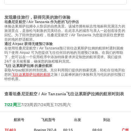
发现最佳旅行，获得完美的旅行体验
坦桑尼亚航空 / Air Tanzania 作为您的飞行伴侣
体验达累斯萨拉姆令人惊叹的自然美景。该城市拥有标志性地标和充满活力的
旅游景点，是放松与刺激的完美结合。在此非凡的城市与亲人一起创造珍贵的
回忆。为了陪伴您的旅程，坦桑尼亚航空 / Air Tanzania 为您提供前往您梦想
目的地的舒适航班。
通过 Airpaz 获得无缝预订体验
在使用坦桑尼亚航空 / Air Tanzania预订前往达累斯萨拉姆的航班时遇到困难
吗？使用 Airpaz 可为您提供飞往任何目的地的无缝预订体验。在我们的帮助
下，您可以在一个应用程序中添加特殊要求并定制您的航班需求。我们提供
24/7 全天候客服，确保您的旅程顺利无忧。
飞往 达累斯萨拉姆 的廉价航班
获取Airpaz航班的特别优惠。充分利用我们提供的独家优惠，轻松自信地开始
您的
飞往达累斯萨拉姆的航班
之旅！以最棒的旅行体验和无与伦比的折扣预订
特价机票。
查看坦桑尼亚航空 / Air Tanzania飞往达累斯萨拉姆的航班时刻表
7/22周三
7/23周四
7/24周五
7/25周六
航班号
飞机型号
出发
到达
TC403
Boeing 787-8
00:15
08:00
广州