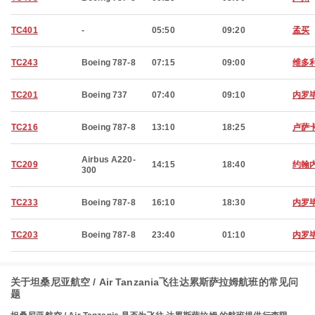
TC401
-
05:50
09:20
孟买
TC243
Boeing 787-8
07:15
09:00
维多
TC201
Boeing 737
07:40
09:10
内罗
TC216
Boeing 787-8
13:10
18:25
卢萨
Airbus A220-
TC209
14:15
18:40
约翰
300
TC233
Boeing 787-8
16:10
18:30
内罗
TC203
Boeing 787-8
23:40
01:10
内罗
关于坦桑尼亚航空 / Air Tanzania飞往达累斯萨拉姆航班的常见问
题