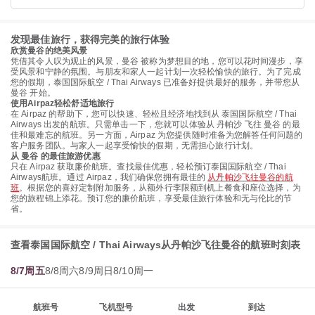
发现最佳旅行，获得完美的旅行体验
欣赏曼谷的绝美风景
凭借其令人叹为观止的风景，曼谷 被称为梦想目的地，您可以花时间漫步，享
受风景和宁静的氛围。与朋友和家人一起计划一次轻松愉快的旅行。为了完成
您的假期，泰国国际航空 / Thai Airways 已准备好提供最好的服务，并带您从
曼谷 开始。
使用Airpaz轻松舒适地旅行
在 Airpaz 的帮助下，您可以快速、轻松且经济地找到从 泰国国际航空 / Thai
Airways 出发的航班。只需单击一下，您就可以体验从 丹帕沙 飞往 曼谷 的最
佳和最难忘的航班。另一方面，Airpaz 为您提供随时准备为您解答任何问题的
客户服务团队。与家人一起享受愉快的假期，无需担心旅行计划。
从 曼谷 的最佳旅游优惠
只在 Airpaz 获取廉价航班。查找最佳优惠，轻松预订泰国国际航空 / Thai
Airways航班。通过 Airpaz，我们确保您拥有最佳的
从丹帕沙飞往曼谷的航
班
。根据您的喜好定制附加服务，从额外行李限额到机上餐食和座位选择，为
您的旅程锦上添花。预订您的廉价航班，享受最佳旅行体验和无与伦比的节
省。
查看泰国国际航空 / Thai Airways从丹帕沙飞往曼谷的航班时刻表
8/7周五
8/8周六
8/9周日
8/10周一
航班号
飞机型号
出发
到达