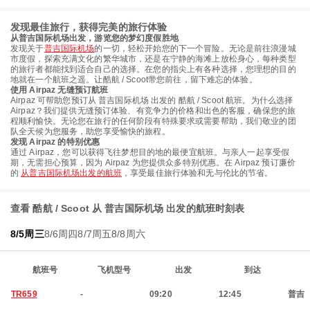
发现最佳旅行，获得完美的旅行体验
从普吉国际机场出发，游览您的梦幻度假胜地
发现关于
普吉国际机场
的一切，轻松开始您的下一个冒险。无论是前往浪漫城
市度假，探索充满文化的繁华城市，还是在宁静的海滩上放松身心，每种类型
的旅行者都能找到适合自己的选择。在您的指尖上有各种选择，您理想的目的
地就在一个航班之遥。让酷航 / Scoot带您前往，留下难忘的体验。
使用 Airpaz 无缝预订航班
Airpaz 可帮助您预订从 普吉国际机场 出发的 酷航 / Scoot 航班。为什么选择
Airpaz？我们提供无缝预订体验、有竞争力的价格和出色的客服，确保您的旅
程顺利愉快。无论您在旅行的任何阶段有特殊要求或需要帮助，我们敬业的团
队全天候为您服务，助您享受愉快的旅程。
发现 Airpaz 的特别优惠
通过 Airpaz，您可以获得飞往梦想目的地的最便宜航班。与亲人一起享受假
期，无需担心预算，因为 Airpaz 为您提供众多特别优惠。在 Airpaz 预订廉价
的
从普吉国际机场出发的航班
，享受最佳旅行体验和无与伦比的节省。
查看 酷航 / Scoot 从 普吉国际机场 出发的航班时刻表
8/5周三
8/6周四
8/7周五
8/8周六
航班号
飞机型号
出发
到达
TR659
-
09:20
12:45
普吉