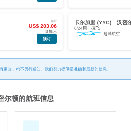
起价
卡尔加里 (YYC)
汉密尔
US$ 203.06
8/24周一
直飞
价格/人
越洋航空
预订
有更改，恕不另行通知。我们努力提供最准确和最新的信息。
飞往汉密尔顿的航班信息