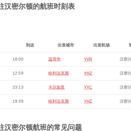
sat飞往汉密尔顿的航班时刻表
到达
出发城市
出发机场
18:00
温哥华
YVR
汉密
12:59
哈利法克斯
YHZ
汉密
23:13
卡尔加里
YYC
汉密
19:39
哈利法克斯
YHZ
汉密
sat飞往汉密尔顿航班的常见问题