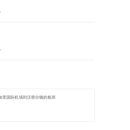
班。
班。
加里国际机场到汉密尔顿的航班