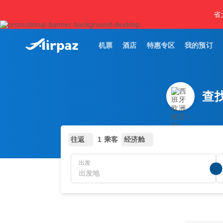
省
机票
酒店
特惠专区
我的预订
查找
往返
1 乘客
经济舱
出发