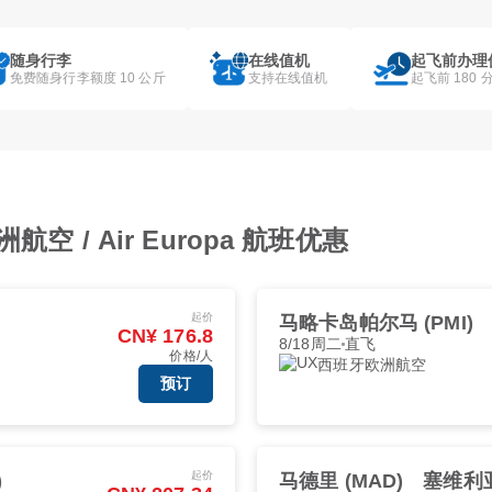
随身行李
在线值机
起飞前办理
免费随身行李额度 10 公斤
支持在线值机
起飞前 180 
 / Air Europa 航班优惠
起价
马略卡岛帕尔马 (PMI)
CN¥ 176.8
8/18周二
直飞
价格/人
西班牙欧洲航空
预订
起价
)
马德里 (MAD)
塞维利亚