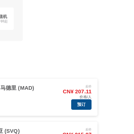
值机
分钟起
起价
马德里 (MAD)
CN¥ 207.11
价格/人
预订
起价
 (SVQ)