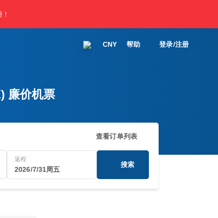
册！
CNY
帮助
登录/注册
X) 廉价机票
查看订单列表
返程
搜索
2026/7/31周五