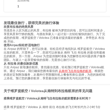
总目的地
1
发现最佳旅行，获得完美的旅行体验
欣赏布拉格的绝美风景
凭借其令人叹为观止的风景，布拉格 被称为梦想目的地，您可以花时间漫步，
享受风景和宁静的氛围。与朋友和家人一起计划一次轻松愉快的旅行。为了完
成您的假期，维罗提航空 / Volotea 已准备好提供最好的服务，并带您从 布拉
格 开始。
使用Airpaz轻松舒适地旅行
在 Airpaz 的帮助下，您可以快速、轻松且经济地找到从 维罗提航空 / Volotea
出发的航班。只需单击一下，您就可以体验从 南特 飞往 布拉格 的最佳和最难
忘的航班。另一方面，Airpaz 为您提供随时准备为您解答任何问题的客户服务
团队。与家人一起享受愉快的假期，无需担心旅行计划。
从 布拉格 的最佳旅游优惠
只在 Airpaz 获取廉价航班。查找最佳优惠，轻松预订维罗提航空 / Volotea航
班。通过 Airpaz，我们确保您拥有最佳的
从南特飞往布拉格的航班
。根据您
的喜好定制附加服务，从额外行李限额到机上餐食和座位选择，为您的旅程锦
上添花。预订您的廉价航班，享受最佳旅行体验和无与伦比的节省。
关于维罗提航空 / Volotea从南特到布拉格航班的常见问题
搭乘维罗提航空 / Volotea从南特飞往布拉格的航班需要多长时间？
搭乘 维罗提航空 / Volotea 从 南特 前往 布拉格 的飞行时长约为 2小时 5分