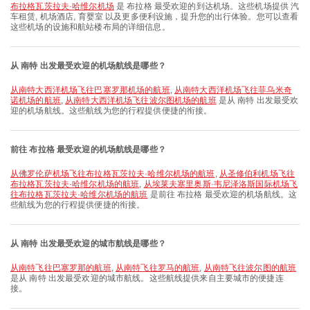
布拉格瓦茨拉夫·哈维尔机场
是 布拉格 最受欢迎的到达机场。这些机场提供 汽
车租赁, 机场酒店, 育婴室 以及更多便利设施，提升您的出行体验。您可以查看
这些机场的设施和航站楼布局的详细信息。
从 南特 出发最受欢迎的机场航线是哪些？
从南特大西洋机场飞往巴塞罗那机场的航班
,
从南特大西洋机场飞往菲乌米奇
诺机场的航班
,
从南特大西洋机场飞往波尔图机场的航班
是从 南特 出发最受欢
迎的机场航线。这些航线为您的行程提供便捷的衔接。
前往 布拉格 最受欢迎的机场航线是哪些？
从佛罗伦萨机场飞往布拉格瓦茨拉夫·哈维尔机场的航班
,
从圣修伯利机场飞往
布拉格瓦茨拉夫·哈维尔机场的航班
,
从埃莱夫塞里奥斯·韦尼泽洛斯国际机场飞
往布拉格瓦茨拉夫·哈维尔机场的航班
是前往 布拉格 最受欢迎的机场航线。这
些航线为您的行程提供便捷的衔接。
从 南特 出发最受欢迎的城市航线是哪些？
从南特飞往巴塞罗那的航班
,
从南特飞往罗马的航班
,
从南特飞往波尔图的航班
是从 南特 出发最受欢迎的城市航线。这些航线提供来自主要城市的便捷连
接。