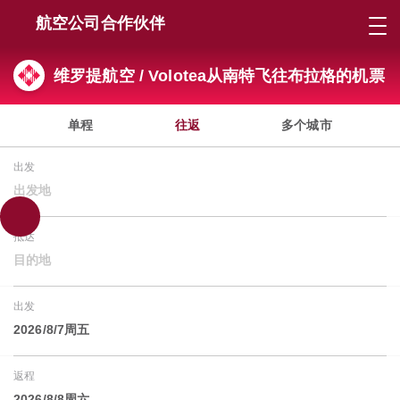
航空公司合作伙伴
维罗提航空 / Volotea从南特飞往布拉格的机票
单程
往返
多个城市
出发
出发地
抵达
目的地
出发
2026/8/7周五
返程
2026/8/8周六