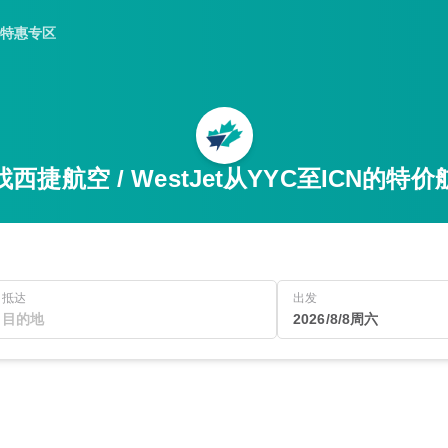
特惠专区
找西捷航空 / WestJet从YYC至ICN的特价
抵达
出发
2026/8/8周六