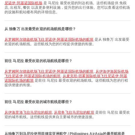
尼诺伊·阿基诺国际机场
是 马尼拉 最受欢迎的到达机场。这些机场提供 免税
店, 出租车, 餐饮 以及更多便利设施，提升您的出行体验。您可以查看这些机场
的设施和航站楼布局的详细信息。
从 独鲁万 出发最受欢迎的机场航线是哪些？
从罗姆阿尔德兹机场飞往尼诺伊·阿基诺国际机场的航班
是从 独鲁万 出发最受
欢迎的机场航线。这些航线为您的行程提供便捷的衔接。
前往 马尼拉 最受欢迎的机场航线是哪些？
从罗姆阿尔德兹机场飞往尼诺伊·阿基诺国际机场的航班
,
从伊洛伊洛国际机场
飞往尼诺伊·阿基诺国际机场的航班
,
从麦克坦-宿雾国际机场飞往尼诺伊·阿基
诺国际机场的航班
是前往 马尼拉 最受欢迎的机场航线。这些航线为您的行程
提供便捷的衔接。
前往 马尼拉 最受欢迎的城市航线是哪些？
从伊洛里洛飞往马尼拉的航班
,
从宿务飞往马尼拉的航班
是前往 马尼拉 最受欢
迎的城市航线。这些航线提供来自主要城市的便捷连接。
从独鲁万到马尼拉使用菲律宾亚洲航空 / Philippines AirAsia的最早航班是