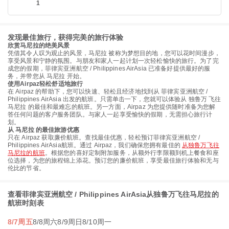
1
发现最佳旅行，获得完美的旅行体验
欣赏马尼拉的绝美风景
凭借其令人叹为观止的风景，马尼拉 被称为梦想目的地，您可以花时间漫步，
享受风景和宁静的氛围。与朋友和家人一起计划一次轻松愉快的旅行。为了完
成您的假期，菲律宾亚洲航空 / Philippines AirAsia 已准备好提供最好的服
务，并带您从 马尼拉 开始。
使用Airpaz轻松舒适地旅行
在 Airpaz 的帮助下，您可以快速、轻松且经济地找到从 菲律宾亚洲航空 /
Philippines AirAsia 出发的航班。只需单击一下，您就可以体验从 独鲁万 飞往
马尼拉 的最佳和最难忘的航班。另一方面，Airpaz 为您提供随时准备为您解
答任何问题的客户服务团队。与家人一起享受愉快的假期，无需担心旅行计
划。
从 马尼拉 的最佳旅游优惠
只在 Airpaz 获取廉价航班。查找最佳优惠，轻松预订菲律宾亚洲航空 /
Philippines AirAsia航班。通过 Airpaz，我们确保您拥有最佳的
从独鲁万飞往
马尼拉的航班
。根据您的喜好定制附加服务，从额外行李限额到机上餐食和座
位选择，为您的旅程锦上添花。预订您的廉价航班，享受最佳旅行体验和无与
伦比的节省。
查看菲律宾亚洲航空 / Philippines AirAsia从独鲁万飞往马尼拉的
航班时刻表
8/7周五
8/8周六
8/9周日
8/10周一