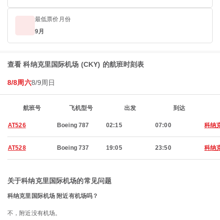
最低票价月份
9月
查看 科纳克里国际机场 (CKY) 的航班时刻表
8/8周六
8/9周日
航班号
飞机型号
出发
到达
AT526
Boeing 787
02:15
07:00
科纳
AT528
Boeing 737
19:05
23:50
科纳
关于科纳克里国际机场的常见问题
科纳克里国际机场 附近有机场吗？
不，附近没有机场。