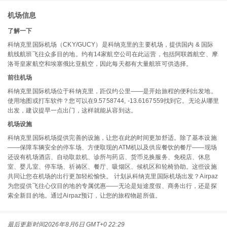
机场信息
了解一下
科纳克里国际机场（CKY/GUCY）是科纳克里的主要机场，提供国内 & 国际
航线航班飞往众多目的地。约有14家航空公司在此运营，包括阿联酋航空、摩
洛哥皇家航空和埃塞俄比亚航空，因此每天都有大量航班可供选择。
前往机场
科纳克里国际机场位于科纳克里，距仅约公里——是开始旅程的便利出发地。
使用地图或打车软件？您可以在9.5758744, -13.6167559找到它。无论从哪里
出发，建议提早一点出门，这样就能从容到达。
机场设施
科纳克里国际机场提供完善的设施，让您在此的时间更加舒适。除了基本设施
——保障车辆安全的停车场、方便取现的ATM机以及供应餐饮的餐厅——现场
还设有机场酒店、自动取款机、诊所与药店、货币兑换服务、免税店、休息
室、婴儿室、停车场、祈祷区、餐厅、吸烟区、候机区和轮椅协助。这些设施
共同让您在机场的出行更加轻松愉快。 计划从科纳克里国际机场出发？Airpaz
为您提供飞往心仪目的地的专属优惠——无论是短途度假、商务出行，还是探
索全新目的地。通过Airpaz预订，让您的旅程物超所值。
最后更新时间
2026年8月6日 GMT+0 22:29