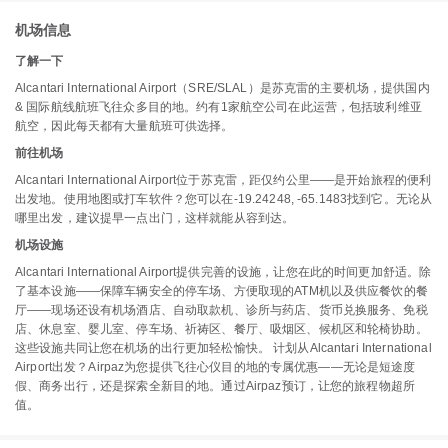
机场信息
了解一下
Alcantari International Airport（SRE/SLAL）是苏克雷的主要机场，提供国内
& 国际航线航班飞往众多目的地。约有1家航空公司在此运营，包括玻利维亚
航空，因此每天都有大量航班可供选择。
前往机场
Alcantari International Airport位于苏克雷，距仅约公里——是开始旅程的便利
出发地。使用地图或打车软件？您可以在-19.24248, -65.1483找到它。无论从
哪里出发，建议提早一点出门，这样就能从容到达。
机场设施
Alcantari International Airport提供完善的设施，让您在此的时间更加舒适。除
了基本设施——保障车辆安全的停车场、方便取现的ATM机以及供应餐饮的餐
厅——现场还设有机场酒店、自动取款机、诊所与药店、货币兑换服务、免税
店、休息室、婴儿室、停车场、祈祷区、餐厅、吸烟区、候机区和轮椅协助。
这些设施共同让您在机场的出行更加轻松愉快。 计划从Alcantari International
Airport出发？Airpaz为您提供飞往心仪目的地的专属优惠——无论是短途度
假、商务出行，还是探索全新目的地。通过Airpaz预订，让您的旅程物超所
值。