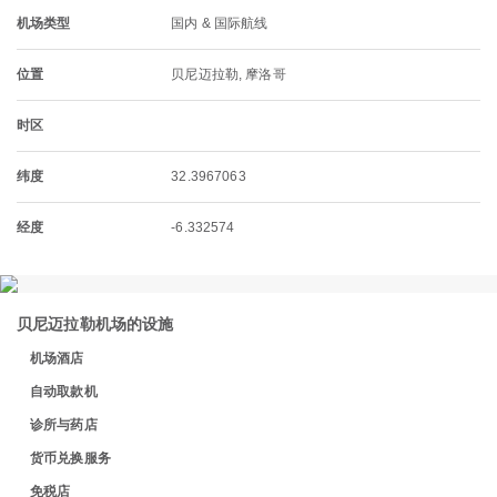
机场类型
国内 & 国际航线
位置
贝尼迈拉勒, 摩洛哥
时区
纬度
32.3967063
经度
-6.332574
贝尼迈拉勒机场的设施
机场酒店
自动取款机
诊所与药店
货币兑换服务
免税店