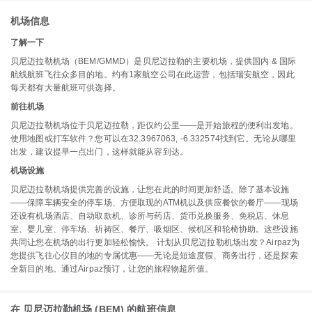
机场信息
了解一下
贝尼迈拉勒机场（BEM/GMMD）是贝尼迈拉勒的主要机场，提供国内 & 国际
航线航班飞往众多目的地。约有1家航空公司在此运营，包括瑞安航空，因此
每天都有大量航班可供选择。
前往机场
贝尼迈拉勒机场位于贝尼迈拉勒，距仅约公里——是开始旅程的便利出发地。
使用地图或打车软件？您可以在32.3967063, -6.332574找到它。无论从哪里
出发，建议提早一点出门，这样就能从容到达。
机场设施
贝尼迈拉勒机场提供完善的设施，让您在此的时间更加舒适。除了基本设施
——保障车辆安全的停车场、方便取现的ATM机以及供应餐饮的餐厅——现场
还设有机场酒店、自动取款机、诊所与药店、货币兑换服务、免税店、休息
室、婴儿室、停车场、祈祷区、餐厅、吸烟区、候机区和轮椅协助。这些设施
共同让您在机场的出行更加轻松愉快。 计划从贝尼迈拉勒机场出发？Airpaz为
您提供飞往心仪目的地的专属优惠——无论是短途度假、商务出行，还是探索
全新目的地。通过Airpaz预订，让您的旅程物超所值。
在 贝尼迈拉勒机场 (BEM) 的航班信息