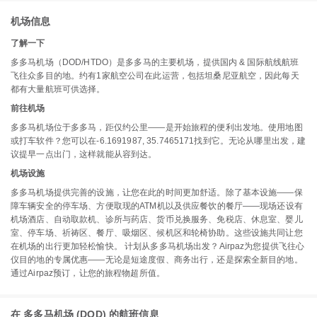
机场信息
了解一下
多多马机场（DOD/HTDO）是多多马的主要机场，提供国内 & 国际航线航班
飞往众多目的地。约有1家航空公司在此运营，包括坦桑尼亚航空，因此每天
都有大量航班可供选择。
前往机场
多多马机场位于多多马，距仅约公里——是开始旅程的便利出发地。使用地图
或打车软件？您可以在-6.1691987, 35.7465171找到它。无论从哪里出发，建
议提早一点出门，这样就能从容到达。
机场设施
多多马机场提供完善的设施，让您在此的时间更加舒适。除了基本设施——保
障车辆安全的停车场、方便取现的ATM机以及供应餐饮的餐厅——现场还设有
机场酒店、自动取款机、诊所与药店、货币兑换服务、免税店、休息室、婴儿
室、停车场、祈祷区、餐厅、吸烟区、候机区和轮椅协助。这些设施共同让您
在机场的出行更加轻松愉快。 计划从多多马机场出发？Airpaz为您提供飞往心
仪目的地的专属优惠——无论是短途度假、商务出行，还是探索全新目的地。
通过Airpaz预订，让您的旅程物超所值。
在 多多马机场 (DOD) 的航班信息