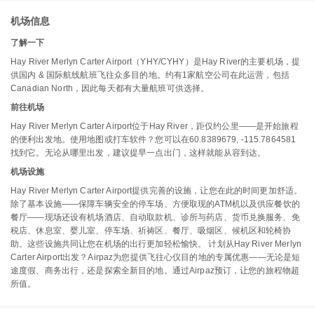
机场信息
了解一下
Hay River Merlyn Carter Airport（YHY/CYHY）是Hay River的主要机场，提
供国内 & 国际航线航班飞往众多目的地。约有1家航空公司在此运营，包括
Canadian North，因此每天都有大量航班可供选择。
前往机场
Hay River Merlyn Carter Airport位于Hay River，距仅约公里——是开始旅程
的便利出发地。使用地图或打车软件？您可以在60.8389679, -115.7864581
找到它。无论从哪里出发，建议提早一点出门，这样就能从容到达。
机场设施
Hay River Merlyn Carter Airport提供完善的设施，让您在此的时间更加舒适。
除了基本设施——保障车辆安全的停车场、方便取现的ATM机以及供应餐饮的
餐厅——现场还设有机场酒店、自动取款机、诊所与药店、货币兑换服务、免
税店、休息室、婴儿室、停车场、祈祷区、餐厅、吸烟区、候机区和轮椅协
助。这些设施共同让您在机场的出行更加轻松愉快。 计划从Hay River Merlyn
Carter Airport出发？Airpaz为您提供飞往心仪目的地的专属优惠——无论是短
途度假、商务出行，还是探索全新目的地。通过Airpaz预订，让您的旅程物超
所值。