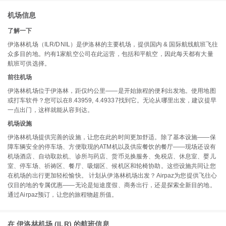
机场信息
了解一下
伊洛林机场（ILR/DNIL）是伊洛林的主要机场，提供国内 & 国际航线航班飞往
众多目的地。约有1家航空公司在此运营，包括和平航空，因此每天都有大量
航班可供选择。
前往机场
伊洛林机场位于伊洛林，距仅约公里——是开始旅程的便利出发地。使用地图
或打车软件？您可以在8.43959, 4.49337找到它。无论从哪里出发，建议提早
一点出门，这样就能从容到达。
机场设施
伊洛林机场提供完善的设施，让您在此的时间更加舒适。除了基本设施——保
障车辆安全的停车场、方便取现的ATM机以及供应餐饮的餐厅——现场还设有
机场酒店、自动取款机、诊所与药店、货币兑换服务、免税店、休息室、婴儿
室、停车场、祈祷区、餐厅、吸烟区、候机区和轮椅协助。这些设施共同让您
在机场的出行更加轻松愉快。 计划从伊洛林机场出发？Airpaz为您提供飞往心
仪目的地的专属优惠——无论是短途度假、商务出行，还是探索全新目的地。
通过Airpaz预订，让您的旅程物超所值。
在 伊洛林机场 (ILR) 的航班信息