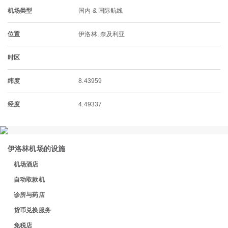
机场类型
国内 & 国际航线
位置
伊洛林, 奈及利亚
时区
纬度
8.43959
经度
4.49337
伊洛林机场的设施
机场酒店
自动取款机
诊所与药店
货币兑换服务
免税店