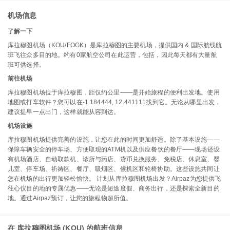
机场信息
了解一下
库拉穆图机场（KOU/FOGK）是库拉穆图的主要机场，提供国内 & 国际航线航
班飞往众多目的地。约有0家航空公司在此运营，包括，因此每天都有大量航
班可供选择。
前往机场
库拉穆图机场位于库拉穆图，距仅约公里——是开始旅程的便利出发地。使用
地图或打车软件？您可以在-1.184444, 12.441111找到它。无论从哪里出发，
建议提早一点出门，这样就能从容到达。
机场设施
库拉穆图机场提供完善的设施，让您在此的时间更加舒适。除了基本设施——
保障车辆安全的停车场、方便取现的ATM机以及供应餐饮的餐厅——现场还设
有机场酒店、自动取款机、诊所与药店、货币兑换服务、免税店、休息室、婴
儿室、停车场、祈祷区、餐厅、吸烟区、候机区和轮椅协助。这些设施共同让
您在机场的出行更加轻松愉快。 计划从库拉穆图机场出发？Airpaz为您提供飞
往心仪目的地的专属优惠——无论是短途度假、商务出行，还是探索全新目的
地。通过Airpaz预订，让您的旅程物超所值。
在 库拉穆图机场 (KOU) 的航班信息