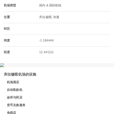
机场类型
国内 & 国际航线
位置
库拉穆图, 加蓬
时区
纬度
-1.184444
经度
12.441111
库拉穆图机场的设施
机场酒店
自动取款机
诊所与药店
货币兑换服务
免税店