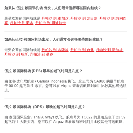
如果从 伍拉·赖国际机场 出发，人们通常选择哪些国内航线？
最受欢迎的国内航线是
丹帕沙 到 雅加达
,
丹帕沙 到 龙目岛
,
丹帕沙 到 纳闽巴
霍
,
丹帕沙 到 泗水
,
丹帕沙 到 坦波拉卡
如果从伍拉·赖国际机场出发，人们通常会选择哪些国际航线？
最受欢迎的国际航线是
丹帕沙 到 吉隆坡
,
丹帕沙 到 台北
,
丹帕沙 到 新加坡
,
丹帕沙 到 珀斯
,
丹帕沙 到 曼谷
伍拉·赖国际机场 (DPS) 最早的起飞时间是几点？
由 加鲁达印尼航空 / Garuda Indonesia 执飞、航班号为 GA880 的最早航班
于 00:00 起飞前往 东京。您可以在 Airpaz 查看该航班时刻并比较其他可选航
班。
伍拉·赖国际机场（DPS）最晚的起飞时间是几点？
由 泰国国际航空 / Thai Airways 执飞、航班号为 TG622 的最晚航班于 23:59
起飞前往 大阪关西。您可以在 Airpaz 查看该航班时刻并比较其他可选航班。