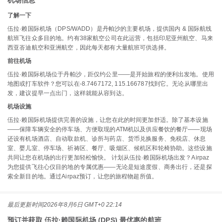
机场信息
了解一下
伍拉·赖国际机场（DPS/WADD）是丹帕沙的主要机场，提供国内 & 国际航线
航班飞往众多目的地。约有38家航空公司在此运营，包括印尼亚州航空、马来
西亚峇迪航空和亚洲航空，因此每天都有大量航班可供选择。
前往机场
伍拉·赖国际机场位于丹帕沙，距仅约公里——是开始旅程的便利出发地。使用
地图或打车软件？您可以在-8.7467172, 115.166787找到它。无论从哪里出
发，建议提早一点出门，这样就能从容到达。
机场设施
伍拉·赖国际机场提供完善的设施，让您在此的时间更加舒适。除了基本设施
——保障车辆安全的停车场、方便取现的ATM机以及供应餐饮的餐厅——现场
还设有机场酒店、自动取款机、诊所与药店、货币兑换服务、免税店、休息
室、婴儿室、停车场、祈祷区、餐厅、吸烟区、候机区和轮椅协助。这些设施
共同让您在机场的出行更加轻松愉快。 计划从伍拉·赖国际机场出发？Airpaz
为您提供飞往心仪目的地的专属优惠——无论是短途度假、商务出行，还是探
索全新目的地。通过Airpaz预订，让您的旅程物超所值。
最后更新时间
2026年8月6日 GMT+0 22:14
预订并获取 伍拉·赖国际机场 (DPS) 最优惠的航班