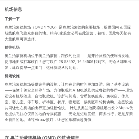
机场信息
了解一下
奥兰治蒙德机场（OMD/FYOG）是奥兰治蒙德的主要机场，提供国内 & 国际
航线航班飞往众多目的地。约有0家航空公司在此运营，包括，因此每天都有
大量航班可供选择。
前往机场
奥兰治蒙德机场位于奥兰治蒙德，距仅约公里——是开始旅程的便利出发地。
使用地图或打车软件？您可以在-28.58492, 16.44506找到它。无论从哪里出
发，建议提早一点出门，这样就能从容到达。
机场设施
奥兰治蒙德机场提供完善的设施，让您在此的时间更加舒适。除了基本设施
——保障车辆安全的停车场、方便取现的ATM机以及供应餐饮的餐厅——现场
还设有机场酒店、自动取款机、诊所与药店、货币兑换服务、免税店、休息
室、婴儿室、停车场、祈祷区、餐厅、吸烟区、候机区和轮椅协助。这些设施
共同让您在机场的出行更加轻松愉快。 计划从奥兰治蒙德机场出发？Airpaz为
您提供飞往心仪目的地的专属优惠——无论是短途度假、商务出行，还是探索
全新目的地。通过Airpaz预订，让您的旅程物超所值。
在 奥兰治蒙德机场 (OMD) 的航班信息