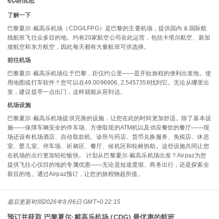
机场信息
了解一下
巴黎夏尔·戴高乐机场（CDG/LFPG）是巴黎的主要机场，提供国内 & 国际航
线航班飞往众多目的地。约有20家航空公司在此运营，包括卡塔尔航空、新加
坡航空和东方航空，因此每天都有大量航班可供选择。
前往机场
巴黎夏尔·戴高乐机场位于巴黎，距仅约公里——是开始旅程的便利出发地。使
用地图或打车软件？您可以在49.0096906, 2.5457358找到它。无论从哪里出
发，建议提早一点出门，这样就能从容到达。
机场设施
巴黎夏尔·戴高乐机场提供完善的设施，让您在此的时间更加舒适。除了基本设
施——保障车辆安全的停车场、方便取现的ATM机以及供应餐饮的餐厅——现
场还设有机场酒店、自动取款机、诊所与药店、货币兑换服务、免税店、休息
室、婴儿室、停车场、祈祷区、餐厅、候机区和轮椅协助。这些设施共同让您
在机场的出行更加轻松愉快。 计划从巴黎夏尔·戴高乐机场出发？Airpaz为您
提供飞往心仪目的地的专属优惠——无论是短途度假、商务出行，还是探索全
新目的地。通过Airpaz预订，让您的旅程物超所值。
最后更新时间
2026年8月6日 GMT+0 22:15
预订并获取 巴黎夏尔·戴高乐机场 (CDG) 最优惠的航班