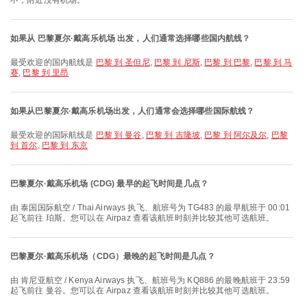
不，附近没有机场。
如果从 巴黎夏尔·戴高乐机场 出发，人们通常选择哪些国内航线？
最受欢迎的国内航线是
巴黎 到 圣但尼
,
巴黎 到 尼斯
,
巴黎 到 巴黎
,
巴黎 到 马
赛
,
巴黎 到 里昂
如果从巴黎夏尔·戴高乐机场出发，人们通常会选择哪些国际航线？
最受欢迎的国际航线是
巴黎 到 曼谷
,
巴黎 到 吉隆坡
,
巴黎 到 阿尔及尔
,
巴黎
到 首尔
,
巴黎 到 东京
巴黎夏尔·戴高乐机场 (CDG) 最早的起飞时间是几点？
由 泰国国际航空 / Thai Airways 执飞、航班号为 TG483 的最早航班于 00:01
起飞前往 珀斯。您可以在 Airpaz 查看该航班时刻并比较其他可选航班。
巴黎夏尔·戴高乐机场（CDG）最晚的起飞时间是几点？
由 肯尼亚航空 / Kenya Airways 执飞、航班号为 KQ886 的最晚航班于 23:59
起飞前往 曼谷。您可以在 Airpaz 查看该航班时刻并比较其他可选航班。