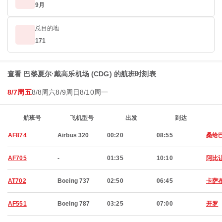
9月
总目的地
171
查看 巴黎夏尔·戴高乐机场 (CDG) 的航班时刻表
8/7周五
8/8周六
8/9周日
8/10周一
航班号
飞机型号
出发
到达
AF874
Airbus 320
00:20
08:55
桑给
AF705
-
01:35
10:10
阿比
AT702
Boeing 737
02:50
06:45
卡萨
AF551
Boeing 787
03:25
07:00
开罗