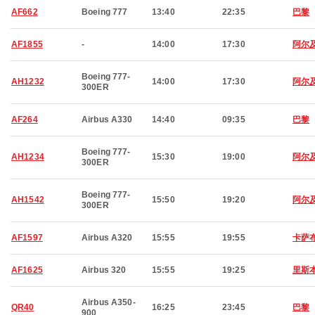
AF662
Boeing 777
13:40
22:35
巴黎
AF1855
-
14:00
17:30
阿尔
Boeing 777-
AH1232
14:00
17:30
阿尔
300ER
AF264
Airbus A330
14:40
09:35
巴黎
Boeing 777-
AH1234
15:30
19:00
阿尔
300ER
Boeing 777-
AH1542
15:50
19:20
阿尔
300ER
AF1597
Airbus A320
15:55
19:55
卡萨
AF1625
Airbus 320
15:55
19:25
里斯
Airbus A350-
QR40
16:25
23:45
巴黎
900