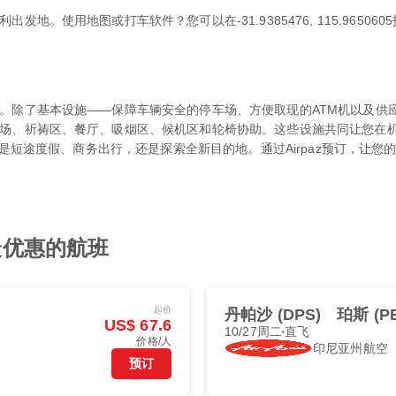
地。使用地图或打车软件？您可以在-31.9385476, 115.965
。除了基本设施——保障车辆安全的停车场、方便取现的ATM机以及供
场、祈祷区、餐厅、吸烟区、候机区和轮椅协助。这些设施共同让您在机
论是短途度假、商务出行，还是探索全新目的地。通过Airpaz预订，让您
 最优惠的航班
起价
丹帕沙 (DPS)
珀斯 (P
US$ 67.6
10/27周二
直飞
价格/人
印尼亚州航空
预订