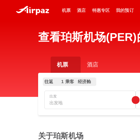
机票
酒店
特惠专区
我的预订
查看珀斯机场(PE
机票
酒店
往返
1 乘客
经济舱
出发
关于珀斯机场