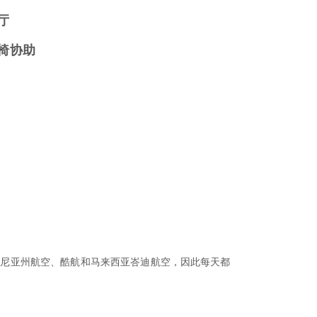
厅
椅协助
括印尼亚州航空、酷航和马来西亚峇迪航空，因此每天都