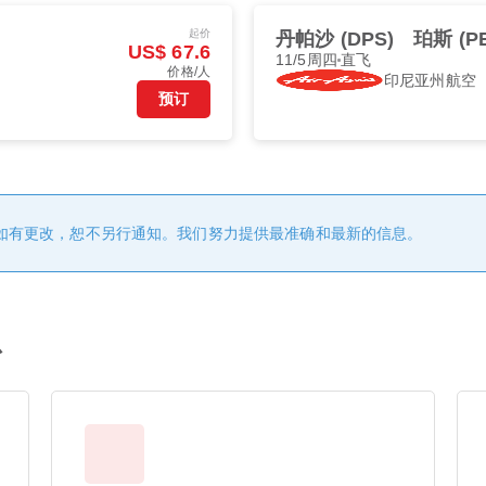
起价
丹帕沙 (DPS)
珀斯 (P
US$ 67.6
11/5周四
直飞
价格/人
印尼亚州航空
预订
如有更改，恕不另行通知。我们努力提供最准确和最新的信息。
息