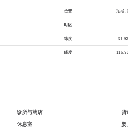
位置
珀斯,
时区
纬度
-31.9
经度
115.9
诊所与药店
货
休息室
婴