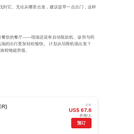
0605找到它。无论从哪里出发，建议提早一点出门，这样
应餐饮的餐厅——现场还设有自动取款机、诊所与药
场的出行更加轻松愉快。 计划从珀斯机场出发？
的旅程物超所值。
起价
ER)
US$ 67.6
价格/人
预订