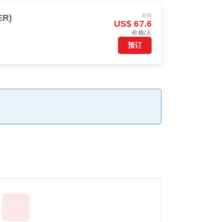
起价
ER)
US$ 67.6
价格/人
预订