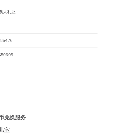
 澳大利亚
385476
650605
币兑换服务
儿室